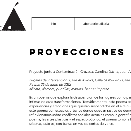
info
laboratorio editorial
volcán proyecto
volcán ediciones
PROYECCIONES
Proyecto junto a Contaminación Cruzada: Carolina Dávila, Juan A
Lugares de intervención: Calle 4a # 67-71, Calle 61 #5 – 67 y Calle
Fecha: 25 de junio de 2022
Alicate, alambre, puntillas, martillo, banner impreso
Es un poema que explora la desaparición de los lugares como par
íntimas de esas transformaciones. Temáticamente, este poema exp
experiencias y emociones que quedan suspendidos en el aire cua
este poema con espacios urbanos donde quedan rastros de demol
reflexionamos sobre conflictos sociales actuales como la gentrific
poema, las artes plásticas y el espacio público, el poema tomó la 
urbanas, esto es, con barras en vez de cortes de verso.