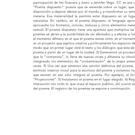
participación de Inti Guevara y Junto a Jennifer Vega. CC es una
“Poema dispuesto”: poesía que se extiende sobre un lugar, que 
disposición a dejarse afectar por el mundo y a transformar su s
materia. Esa materialidad le permite estar dispuesto en un luga
naturaliza. En cambio, en el poema dispuesto el lenguaje apro
aprovecha los formatos, colores, texturas y otros elementos mate
textual. El poema dispuesto tiene una apertura que multiplica las
poemas se abren a la posibilidad de ser afectados y a afectar a l
el momento efímero en el que el poema existe como en el momento 
es un proyecto que explora creativa y políticamente los espacios d
modo que en primer lugar esté el texto y los diálogos que este abr
poema a partir de un lugar de la ciudad. 2) Generamos un proceso 
que lo “contamina”, lo llena de nuevas voces y difumina su víncul
integrando los elementos de “contaminación” de la etapa anterio
veces. 4) Una vez que tenemos una versión definitiva del poema,
estímulo creativo inicial para la escritura del poema y visitamos 
que existen en ese sitio integren el poema. Por ejemplo, el f
“Proyecciones”. 5) Instalamos el poema en el lugar elegido. 6) Re
interacción con todo lo que cruza el espacio público, ahí ocurre u
del poema. El registro de los poemas se expone a continuación.
PUBLICAR JUNTXS ES MEJOR
por: @intiguevara
.