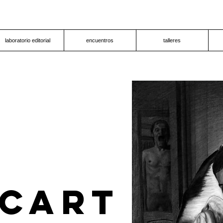
laboratorio editorial
encuentros
talleres
UCART