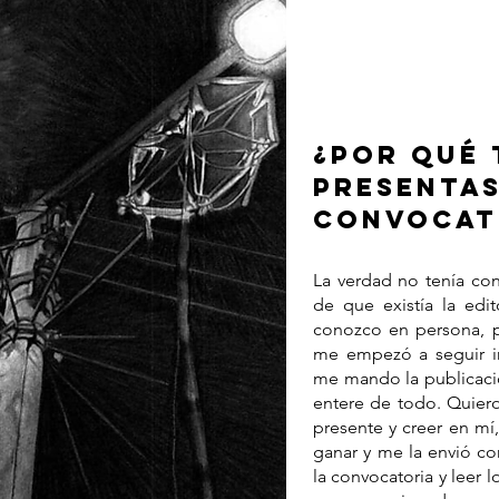
¿POR QUÉ 
PRESENTAS
CONVOCAT
La verdad no tenía con
de que existía la edi
conozco en persona, 
me empezó a seguir in
me mando la publicació
entere de todo. Quier
presente y creer en mí
ganar y me la envió co
la convocatoria y leer l