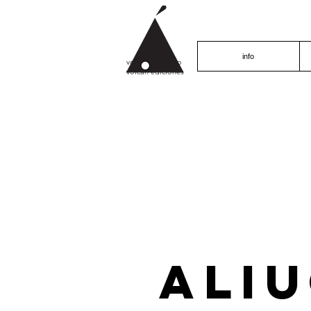
info
volcán proyecto
volcán ediciones
ALI