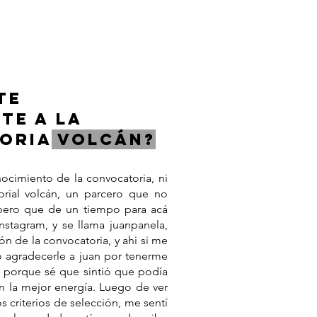
TE
TE A LA
ORIA
VOLCÁN?
ocimiento de la convocatoria, ni
torial volcán, un parcero que no
pero que de un tiempo para acá
stagram, y se llama juanpanela,
n de la convocatoria, y ahi si me
o agradecerle a juan por tenerme
, porque sé que sintió que podía
n la mejor energía. Luego de ver
os criterios de selección, me sentí