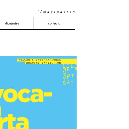
*Imaginación
dibujantes
contacto