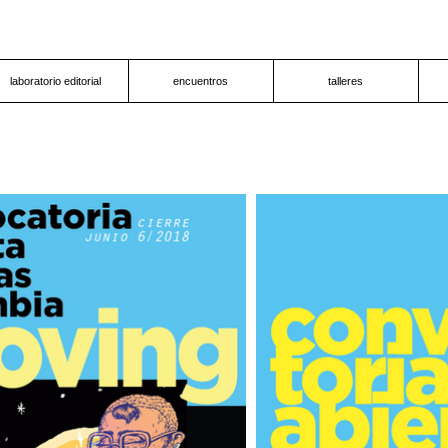
laboratorio editorial
encuentros
talleres