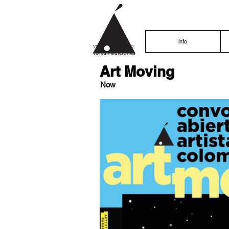
info
volcán proyecto
volcán ediciones
Art Moving
Now