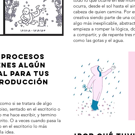
todo lo que ocurre en ese mo
ocurra, desde el sol hasta el ai
cabeza de quien camina. Por es
creativa siendo parte de una 
algo más inexplicable, abstrac
empieza a romper la lógica, 
a compartir, y de repente tres 
como las gotas y el agua.
 PROCESOS
ENES ALGÚN
AL PARA TUS
PRODUCCIÓN
como si se tratara de algo
iso, sentado en el escritorio o
o me hace escribir, y termino
rito. O a veces cuando pasa la
 en el escritorio lo más
 la idea.