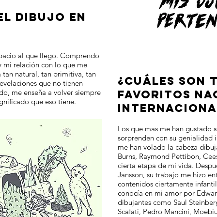
EL DIBUJO EN
spacio al que llego. Comprendo
y mi relación con lo que me
tan natural, tan primitiva, tan
¿CUÁLES SON 
 revelaciones que no tienen
indo, me enseña a volver siempre
FAVORITOS NA
ignificado que eso tiene.
INTERNACIONA
Los que mas me han gustado s
sorprenden con su genialidad 
me han volado la cabeza dibuj
Burns, Raymond Pettibon, Cee
cierta etapa de mi vida. Desp
Jansson, su trabajo me hizo en
contenidos ciertamente infant
conocía en mi amor por Edwa
dibujantes como Saul Steinber
Scafati, Pedro Mancini, Moebi