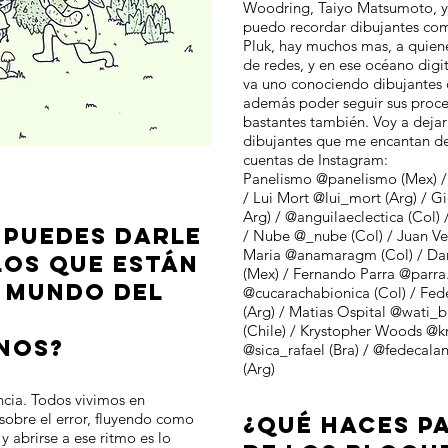
Woodring, Taiyo Matsumoto, 
puedo recordar dibujantes co
Pluk, hay muchos mas, a quien
de redes, y en ese océano digi
va uno conociendo dibujantes q
además poder seguir sus proces
bastantes también. Voy a dejar
dibujantes que me encantan d
cuentas de Instagram:
Panelismo @panelismo (Mex) / 
/ Lui Mort @lui_mort (Arg) / 
Arg) / @anguilaeclectica (Col)
 PUEDES DARLE
/ Nube @_nube (Col) / Juan Ve
Maria @anamaragm (Col) / Da
LOS QUE ESTÁN
(Mex) / Fernando Parra @parra.a
L MUNDO DEL
@cucarachabionica (Col) / Fed
(Arg) / Matias Ospital @wati_ba
(Chile) / Krystopher Woods @kr
NOS?
@sica_rafael (Bra) / @fedecala
(Arg)
ncia. Todos vivimos en
 sobre el error, fluyendo como
¿QUÉ HACES P
y abrirse a ese ritmo es lo