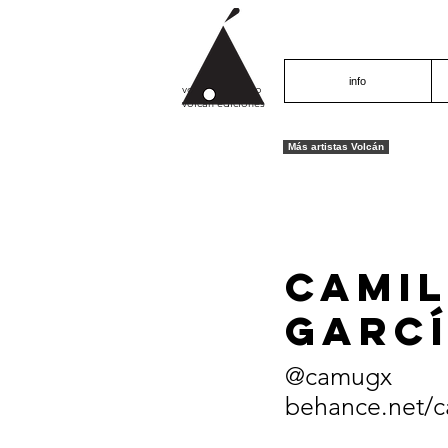
info
volcán proyecto
volcán ediciones
Más artistas Volcán
CAMI
GARC
@camugx
behance.net/c