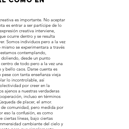
AL COMO EN
creativa es importante. No aceptar
ta es entrar a ser partícipe de lo
expresión creativa interviene,
que ocurre dentro y se resulta
ver. Somos individuos pero a la vez
o mismo se experimentara a través
 estamos contemplando,
 doliendo, desde un punto
 centro de todo pero a la vez una
o y bello caos. Darse cuenta es
 pese con tanta enseñanza vieja
lar lo incontrolable, así
lectividad por creer en la
os ajenos a nuestras verdaderas
 cooperación, incluso en términos
 búsqueda de placer, el amor.
n de comunidad, pero medida por
r eso la confusión, es como
 ciertas líneas, bajo ciertas
 inmensidad cambiante del cielo y