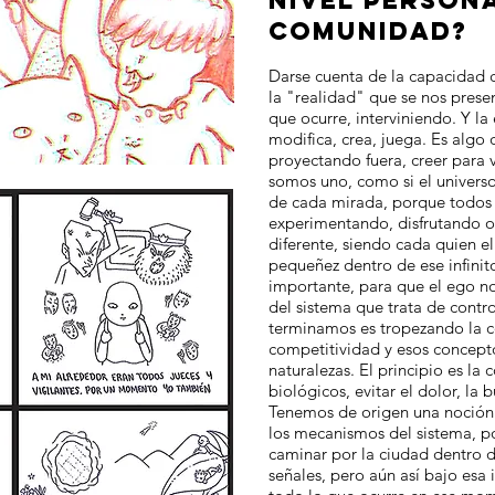
NIVEL PERSON
COMUNIDAD?
Darse cuenta de la capacidad 
la "realidad" que se nos presen
que ocurre, interviniendo. Y la 
modifica, crea, juega. Es algo 
proyectando fuera, creer para 
somos uno, como si el univers
de cada mirada, porque todos
experimentando, disfrutando o
diferente, siendo cada quien el
pequeñez dentro de ese infinit
importante, para que el ego no
del sistema que trata de contro
terminamos es tropezando la co
competitividad y esos concept
naturalezas. El principio es la
biológicos, evitar el dolor, la
Tenemos de origen una noció
los mecanismos del sistema, po
caminar por la ciudad dentro de
señales, pero aún así bajo esa