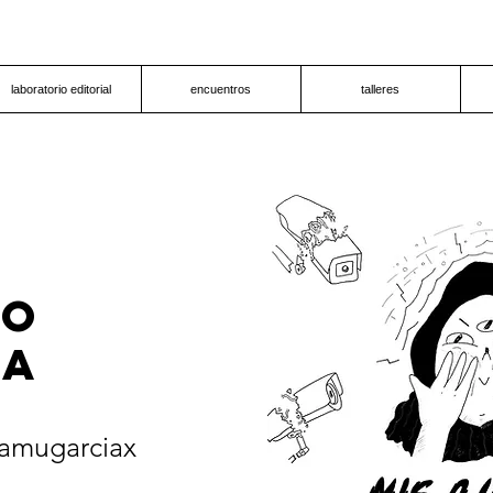
laboratorio editorial
encuentros
talleres
LO
ÍA
amugarciax