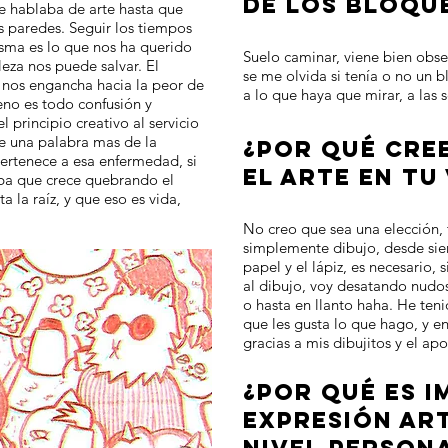
DE LOS BLOQU
se hablaba de arte hasta que
 paredes. Seguir los tiempos
sma es lo que nos ha querido
Suelo caminar, viene bien obse
lleza nos puede salvar. El
se me olvida si tenía o no un 
ma nos engancha hacia la peor de
a lo que haya que mirar, a las 
reno es todo confusión y
 principio creativo al servicio
ve una palabra mas de la
¿POR QUÉ CREE
pertenece a esa enfermedad, si
EL ARTE EN TU
ba que crece quebrando el
 la raíz, y que eso es vida,
No creo que sea una elección,
simplemente dibujo, desde sie
papel y el lápiz, es necesario, 
al dibujo, voy desatando nudos 
o hasta en llanto haha. He ten
que les gusta lo que hago, y 
gracias a mis dibujitos y el ap
¿POR QUÉ ES 
EXPRESIÓN ART