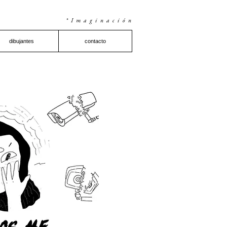
*Imaginación
dibujantes
contacto