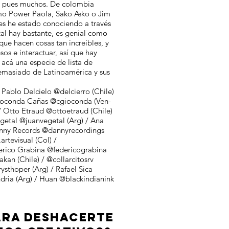
y pues muchos. De colombia
mo Power Paola, Sako Asko o Jim
es he estado conociendo a través
tal hay bastante, es genial como
ue hacen cosas tan increíbles, y
os e interactuar, así que hay
 acá una especie de lista de
emasiado de Latinoamérica y sus
Pablo Delcielo @delcierro (Chile)
Gioconda Cañas @cgioconda (Ven-
 / Otto Etraud @ottoetraud (Chile)
getal @juanvegetal (Arg) / Ana
nny Records @dannyrecordings
rtevisual (Col) /
erico Grabina @federicograbina
kan (Chile) / @collarcitosrv
ysthoper (Arg) / Rafael Sica
ndria (Arg) / Huan @blackindianink
ARA DESHACERTE