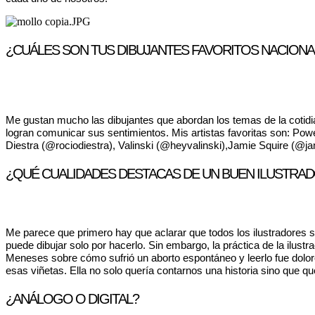
¿CUÁLES SON TUS DIBUJANTES FAVORITOS NACIONA
Me gustan mucho las dibujantes que abordan los temas de la cotidia
logran comunicar sus sentimientos. Mis artistas favoritas son: Po
Diestra (@rociodiestra), Valinski (@heyvalinski),Jamie Squire (@
¿QUÉ CUALIDADES DESTACAS DE UN BUEN ILUSTRA
Me parece que primero hay que aclarar que todos los ilustradores so
puede dibujar solo por hacerlo. Sin embargo, la práctica de la ilu
Meneses sobre cómo sufrió un aborto espontáneo y leerlo fue doloro
esas viñetas. Ella no solo quería contarnos una historia sino que qu
¿ANÁLOGO O DIGITAL?