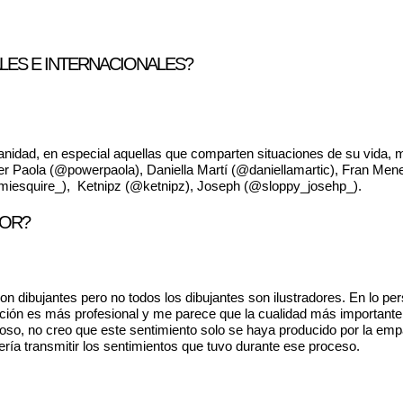
LES E INTERNACIONALES?
nidad, en especial aquellas que comparten situaciones de su vida, me
wer Paola (@powerpaola), Daniella Martí (@daniellamartic), Fran Me
jamiesquire_), Ketnipz (@ketnipz), Joseph (@sloppy_josehp_).
DOR?
n dibujantes pero no todos los dibujantes son ilustradores. En lo per
stración es más profesional y me parece que la cualidad más importan
so, no creo que este sentimiento solo se haya producido por la empat
ería transmitir los sentimientos que tuvo durante ese proceso.