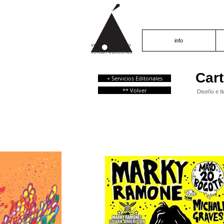
info
volcán proyecto
volcán ediciones
Cart
+ Servicios Editoriales
** Volver
Diseño e Il