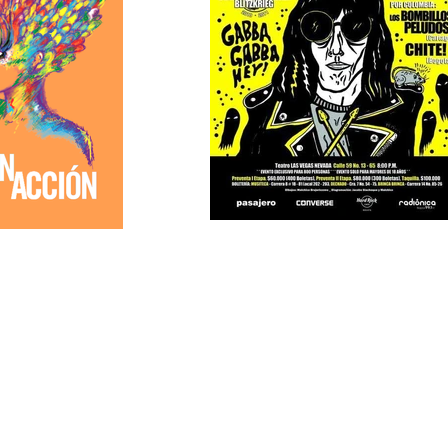
PUBLICAR JUNTXS ES MEJOR
por: @inti
.