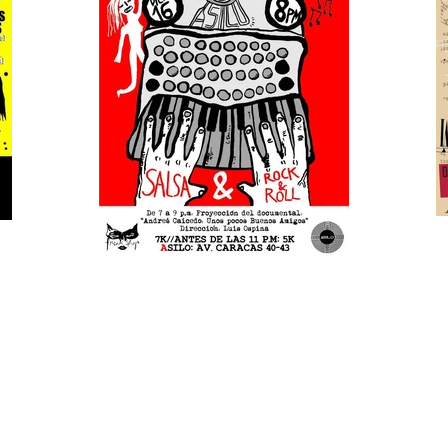
guevara .
intiguevara.com
. 2010 / 2026