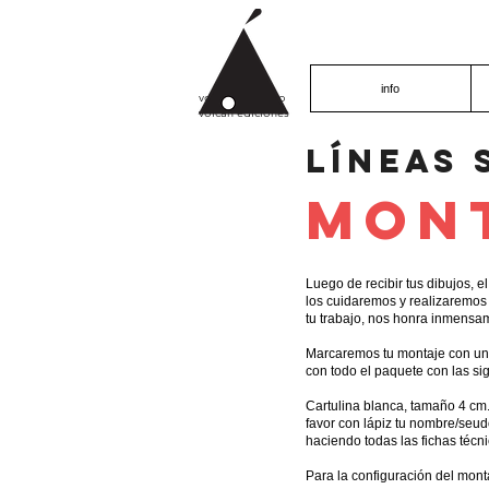
info
volcán proyecto
volcán ediciones
líneas 
mon
Luego de recibir tus dibujos, 
los cuidaremos y realizaremos 
tu trabajo, nos honra inmensam
Marcaremos tu montaje con una
con todo el paquete con las sig
Cartulina blanca, tamaño 4 cm. 
favor con lápiz tu nombre/seudó
haciendo todas las fichas técn
Para la configuración del mont