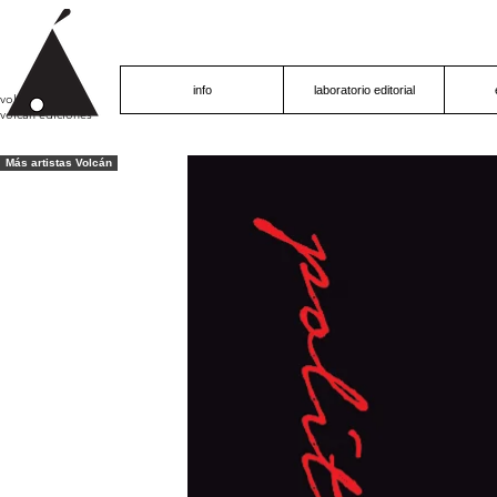
info
laboratorio editorial
volcán proyecto
volcán ediciones
Más artistas Volcán