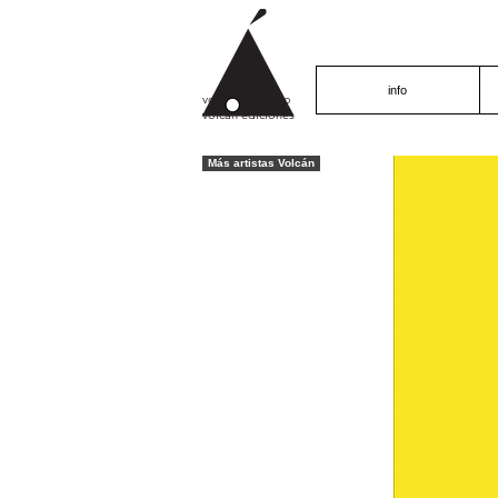
info
volcán proyecto
volcán ediciones
Más artistas Volcán