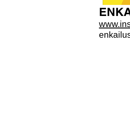
ENK
www.ins
enkailu
PUBLICAR JUNTXS ES MEJOR