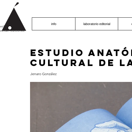
info
laboratorio editorial
volcán proyecto
volcán ediciones
Estudio anató
cultural de l
Jenaro González