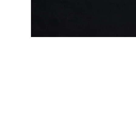
PUBLICAR JUNTXS ES MEJOR
por: @intiguevara
.