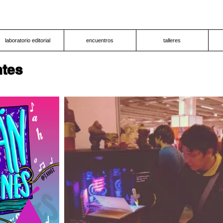
laboratorio editorial
encuentros
talleres
ntes