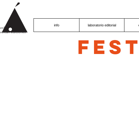
info
laboratorio editorial
volcán proyecto
volcán ediciones
fest