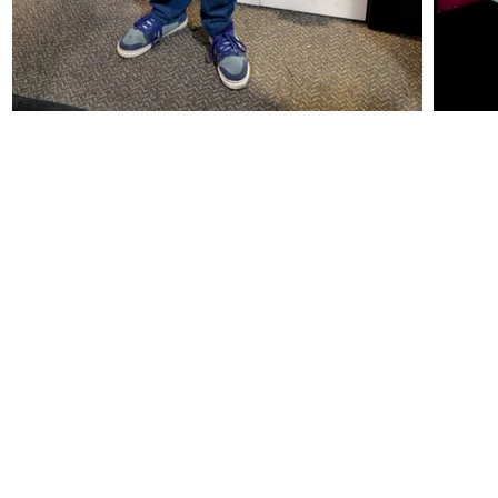
PUBLICAR JUNTXS ES MEJOR
por: @intiguevara
.