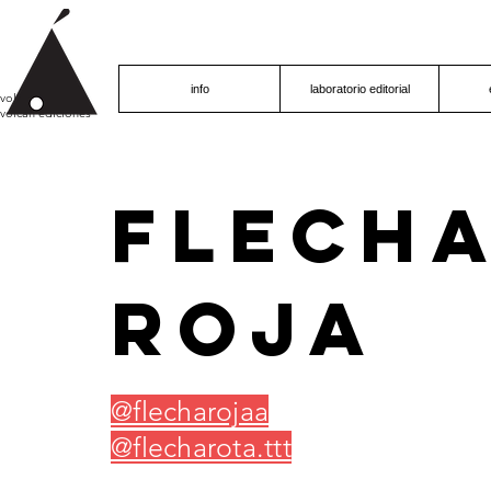
info
laboratorio editorial
volcán proyecto
volcán ediciones
FLECH
ROJA
@flecharojaa
@flecharota.ttt