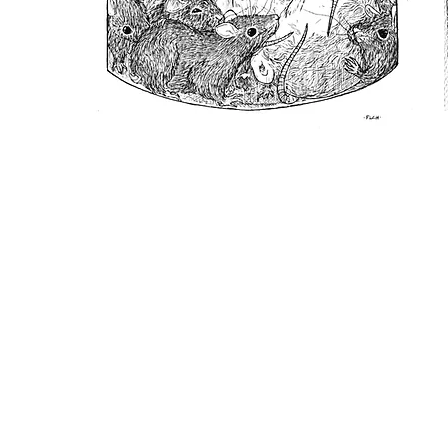
PUBLICAR JUNTXS ES MEJOR
por: @intiguevara
.