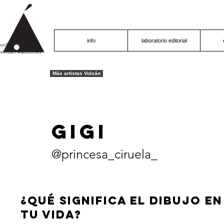
info
laboratorio editorial
volcán proyecto
volcán ediciones
Más artistas Volcán
gigi
@princesa_ciruela_
¿QUÉ SIGNIFICA EL DIBUJO EN
TU VIDA?