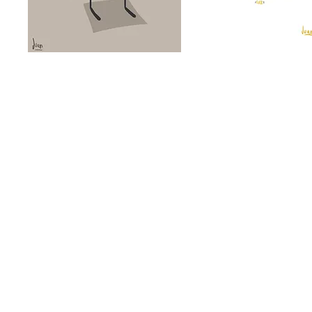
PUBLICAR JUNTXS ES MEJOR
por: @intiguevara
.