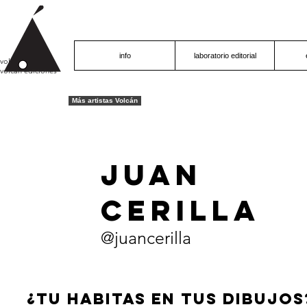
info
laboratorio editorial
volcán proyecto
volcán ediciones
Más artistas Volcán
juan
cerilla
@juancerilla
¿tu habitas en tus dibujos