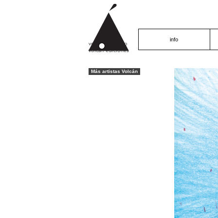
info
volcán proyecto
volcán ediciones
Más artistas Volcán