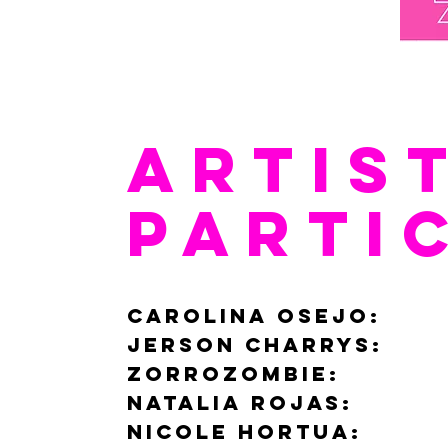
ARTIS
PARTI
carolina osejo:
@ca
jerson charrys:
@je
Zorrozombie:
@zorr
natalia rojas:
@agu
nicole hortua:
@con