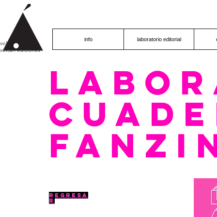
info
laboratorio editorial
volcán proyecto
volcán ediciones
LABOR
CUADE
fanzi
REGRESA
R