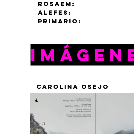
rosaem:
@rosaem__
ALEFES:
@alefessilv
primario:
@primario
imágen
carolina osejo