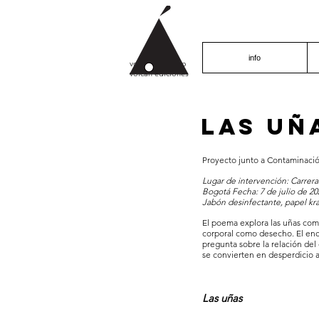
info
volcán proyecto
volcán ediciones
Las uñ
Proyecto junto a Contaminació
Lugar de intervención: Carrera
Bogotá Fecha: 7 de julio de 20
Jabón desinfectante, papel kra
El poema explora las uñas com
corporal como desecho. El encu
pregunta sobre la relación del
se convierten en desperdicio a
Las uñas