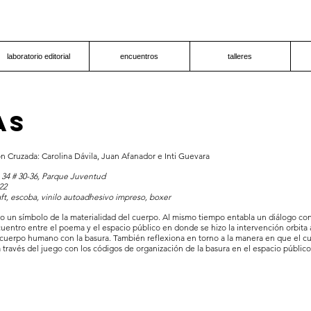
laboratorio editorial
encuentros
talleres
as
n Cruzada: Carolina Dávila, Juan Afanador e Inti Guevara
 34 # 30-36, Parque Juventud
22
ft, escoba, vinilo autoadhesivo impreso, boxer
o un símbolo de la materialidad del cuerpo. Al mismo tiempo entabla un diálogo con
entro entre el poema y el espacio público en donde se hizo la intervención orbita 
 cuerpo humano con la basura. También reflexiona en torno a la manera en que el cu
 través del juego con los códigos de organización de la basura en el espacio público