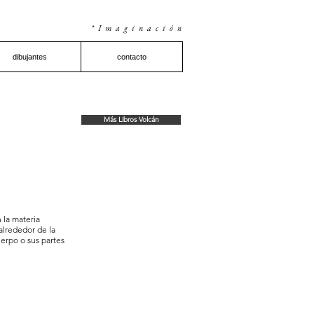
*Imaginación
dibujantes
contacto
Más Libros Volcán
 la materia
alrededor de la
erpo o sus partes