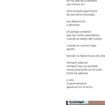
en los días de la semana
que tienen la r
será la silueta garriforme
de esa letra inventada
esa disposición
a aferrarse.
Un peligro arrastran
que las vuelve aterradoras
cuando se alejan del cuerpo
cuando se vuelven algo
aparte.
Dónde no habrá trozos de uña
Siempre salpican
siempre hay una perdida
manos buscando en el suelo
entre las sábanas
y solo
ocasionalmente
aparecen en el arroz.