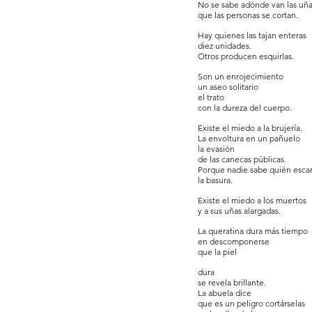
No se sabe adónde van las uñ
que las personas se cortan.
Hay quienes las tajan enteras
diez unidades.
Otros producen esquirlas.
Son un enrojecimiento
un aseo solitario
el trato
con la dureza del cuerpo.
Existe el miedo a la brujería.
La envoltura en un pañuelo
la evasión
de las canecas públicas.
Porque nadie sabe quién esca
l
a basura.
Existe el miedo a los muertos
y a sus uñas alargadas.
La queratina dura más tiempo
en descomponerse
que la piel
dura
se revela brillante.
La abuela dice
que es un peligro cortárselas