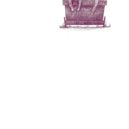
PUBLICAR JUNTXS ES MEJOR
por: @intiguevara
.