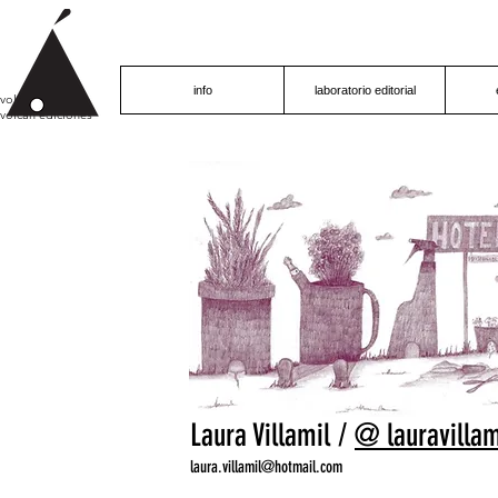
info
laboratorio editorial
volcán proyecto
volcán ediciones
Laura Villamil /
@ lauravillam
laura.villamil@hotmail.com