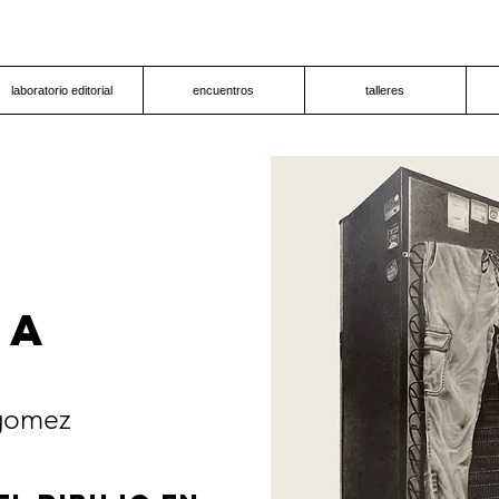
laboratorio editorial
encuentros
talleres
NA
gomez