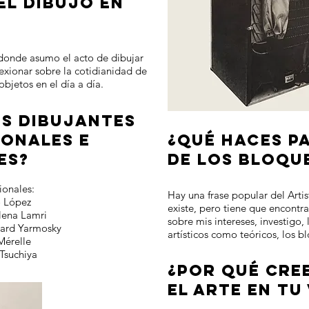
 EL DIBUJO EN
donde asumo el acto de dibujar
flexionar sobre la cotidianidad de
objetos en el día a día.
US DIBUJANTES
IONALES E
¿QUÉ HACES P
ES?
DE LOS BLOQU
nales:
Hay una frase popular del Artis
López
existe, pero tiene que encontra
a Lamri
sobre mis intereses, investigo, 
rd Yarmosky
artísticos como teóricos, los
relle
Tsuchiya
¿POR QUÉ CREE
EL ARTE EN TU