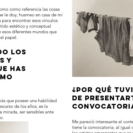
 tomo como referencia las cosas
ue le doy; husmeo en casa de mi
 para encontrar esos vínculos
tido estético y conceptual
e esos diferentes mundos que
el papel.
DO LOS
S Y
UE HAS
OMO
¿POR QUÉ TUVI
DE PRESENTAR
más que poseer una habilidad
CONVOCATORI
nscurso de los años, es la
a mirada, ser sensibles ante
o.
Me pareció interesante el cont
tiene la convocatoria; al igual
los artistas emergentes que se 