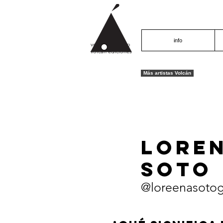
info
volcán proyecto
volcán ediciones
Más artistas Volcán
LORE
SOTO
@loreenasoto