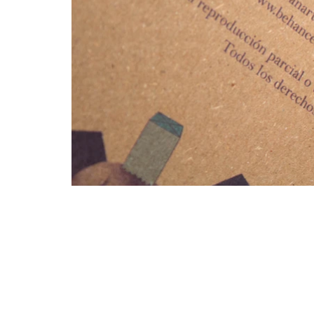
PUBLICAR JUNTXS ES MEJOR
por: @intiguevara
.