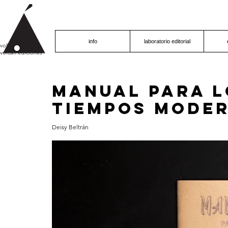
info
laboratorio editorial
volcán proyecto
volcán ediciones
Manual para l
tiempos mode
Deisy Beltrán