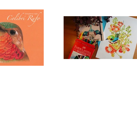
PUBLICAR JUNTXS ES MEJOR
por: @intiguevara