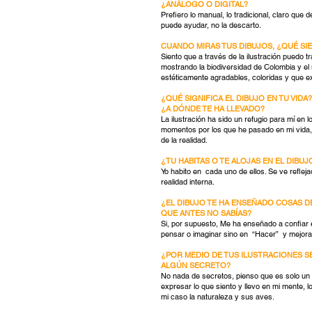
¿ANÁLOGO O DIGITAL?
Prefiero lo manual, lo tradicional, claro que d
puede ayudar, no la descarto.
CUANDO MIRAS TUS DIBUJOS, ¿QUÉ SI
Siento que a través de la ilustración puedo t
mostrando la biodiversidad de Colombia y e
estéticamente agradables, coloridas y que e
¿QUÉ SIGNIFICA EL DIBUJO EN TU VIDA?
¿A DÓNDE TE HA LLEVADO?
La ilustración ha sido un refugio para mí en
momentos por los que he pasado en mi vida,
de la realidad.
¿TU HABITAS O TE ALOJAS EN EL DIBUJ
Yo habito en cada uno de ellos. Se ve reflej
realidad interna.
¿EL DIBUJO TE HA ENSEÑADO COSAS DE
QUE ANTES NO SABÍAS?
Si, por supuesto, Me ha enseñado a confiar en
pensar o imaginar sino en “Hacer” y mejorar
¿POR MEDIO DE TUS ILUSTRACIONES S
ALGÚN SECRETO?
No nada de secretos, pienso que es solo un 
expresar lo que siento y llevo en mi mente, l
mi caso la naturaleza y sus aves.