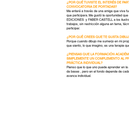
¿POR QUÉ TUVISTE EL INTERÉS DE PART
CONVOCATORIA DE PORTADAS?
Me enteré a través de una amiga que vive fu
que participara. Me gustó la oportunidad q
EDICIONES y FABER CASTELL a los ilustra
trabajos, sin restricción alguna en tema, técn
participar.
¿POR QUÉ CREES QUE TE GUSTA DIBU
Porque cuando dibujo me sumerjo en mi prop
que siento, lo que imagino, es una terapia que
¿PIENSAS QUE LA FORMACIÓN ACADÉMI
SIMPLEMENTE UN COMPLEMENTO AL P
PRÁCTICA INDIVIDUAL?
Pienso que lo que uno puede aprender en la 
da bases , pero en el fondo depende de cad
avance individual.