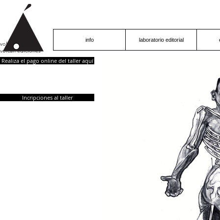
info
laboratorio editorial
volcán proyecto
volcán ediciones
Realiza el pago online del taller aquí
Incripciones al taller