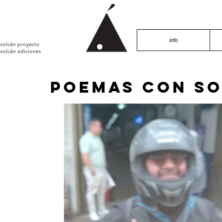
info
volcán proyecto
volcán ediciones
POemas con s