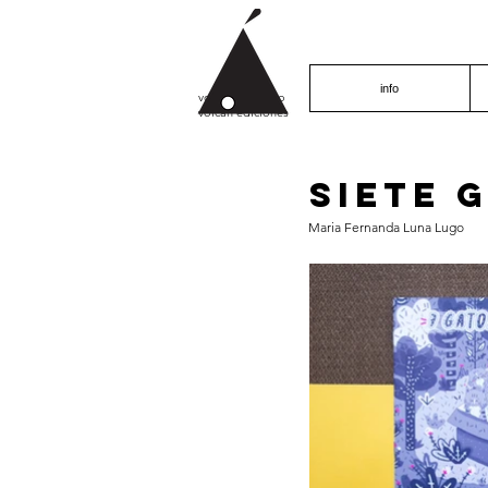
info
volcán proyecto
volcán ediciones
Siete 
Maria Fernanda Luna Lugo