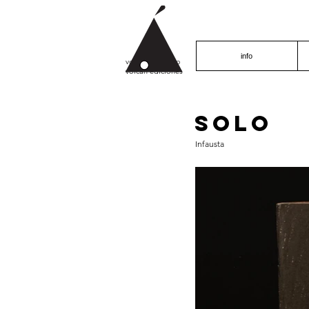
info
volcán proyecto
volcán ediciones
Solo
Infausta