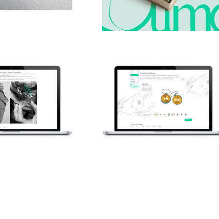
PUBLICAR JUNTXS ES MEJOR
por: @intiguevara
.