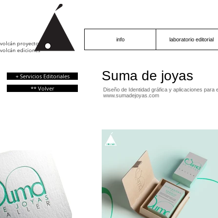
info
laboratorio editorial
volcán proyecto
volcán ediciones
Suma de joyas
+ Servicios Editoriales
** Volver
Diseño de Identidad gráfica y aplicaciones para 
www.sumadejoyas.com