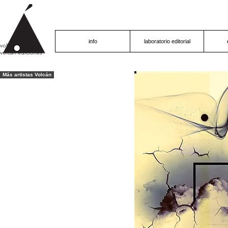
info
laboratorio editorial
volcán proyecto
volcán ediciones
Más artistas Volcán