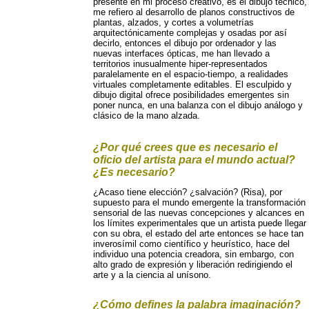
presente en mi proceso creativo, es el dibujo técnico,
me refiero al desarrollo de planos constructivos de
plantas, alzados, y cortes a volumetrías
arquitectónicamente complejas y osadas por así
decirlo, entonces el dibujo por ordenador y las
nuevas interfaces ópticas, me han llevado a
territorios inusualmente hiper-representados
paralelamente en el espacio-tiempo, a realidades
virtuales completamente editables. El esculpido y
dibujo digital ofrece posibilidades emergentes sin
poner nunca, en una balanza con el dibujo análogo y
clásico de la mano alzada.
¿Por qué crees que es necesario el
oficio del artista para el mundo actual?
¿Es necesario?
¿Acaso tiene elección? ¿salvación? (Risa), por
supuesto para el mundo emergente la transformación
sensorial de las nuevas concepciones y alcances en
los límites experimentales que un artista puede llegar
con su obra, el estado del arte entonces se hace tan
inverosímil como científico y heurístico, hace del
individuo una potencia creadora, sin embargo, con
alto grado de expresión y liberación redirigiendo el
arte y a la ciencia al unísono.
¿Cómo defines la palabra imaginación?