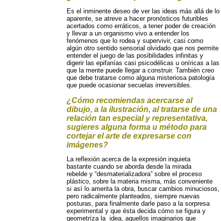
Es el inminente deseo de ver las ideas más allá de lo
aparente, se atreve a hacer pronósticos futuribles
acertados como erráticos, a tener poder de creación
y llevar a un organismo vivo a entender los
fenómenos que lo rodea y supervivir, casi como
algún otro sentido sensorial olvidado que nos permite
entender el juego de las posibilidades infinitas y
digerir las epifanías casi psicodélicas u oníricas a las
que la mente puede llegar a construir. También creo
que debe tratarse como alguna misteriosa patología
que puede ocasionar secuelas irreversibles.
¿Cómo recomiendas acercarse al
dibujo, a la ilustración, al tratarse de una
relación tan especial y representativa,
sugieres alguna forma u método para
cortejar el arte de expresarse con
imágenes?
La reflexión acerca de la expresión inquieta
bastante cuando se aborda desde la mirada
rebelde y “desmaterializadora” sobre el proceso
plástico, sobre la materia misma, más conveniente
si así lo amerita la obra, buscar cambios minuciosos,
pero radicalmente planteados, siempre nuevas
posturas, para finalmente darle paso a la sorpresa
experimental y que ésta decida cómo se figura y
geometríza la idea, aquellos imaginarios que