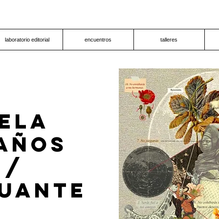
laboratorio editorial
encuentros
talleres
ela
años
 /
uante