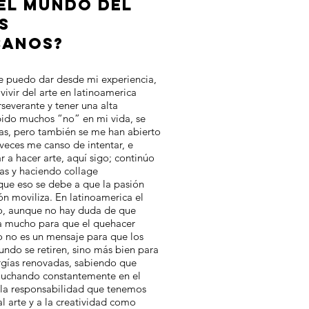
 EL MUNDO DEL
S
CANOS?
ue puedo dar desde mi experiencia,
 vivir del arte en latinoamerica
severante y tener una alta
ibido muchos “no” en mi vida, se
s, pero también se me han abierto
veces me canso de intentar, e
 a hacer arte, aquí sigo; continúo
s y haciendo collage
que eso se debe a que la pasión
ón moviliza. En latinoamerica el
o, aunque no hay duda de que
a mucho para que el quehacer
to no es un mensaje para que los
undo se retiren, sino más bien para
rgías renovadas, sabiendo que
 luchando constantemente en el
 la responsabilidad que tenemos
l arte y a la creatividad como