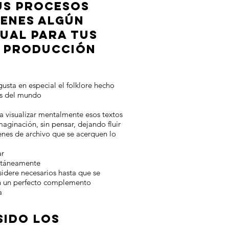
US PROCESOS
IENES ALGÚN
UAL PARA TUS
 PRODUCCIÓN
sta en especial el folklore hecho
es del mundo
a visualizar mentalmente esos textos
aginación, sin pensar, dejando fluir
enes de archivo que se acerquen lo
ar
ltáneamente
idere necesarios hasta que se
en un perfecto complemento
a
SIDO LOS