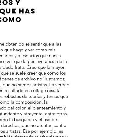
ROS Y
 QUE HAS
COMO
e obtenido es sentir que a las
 lo que hago y ver como mis
enarios y a espacios que nunca
e ver que la perseverancia de la
ha dado fruto. Creo que la mayor
s que se suele creer que como los
ágenes de archivo no ilustramos;
, que no somos artistas. La verdad
n resultado en collage resulta
s robustas de teorías y temas que
como la composición, la
do del color, el planteamiento y
tundente y atrayente, entre otras
como la búsqueda y el uso de
 derechos, que no atenten contra
ros artistas. Ese por ejemplo, es
también demanda mucho tiempo y