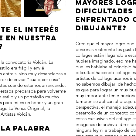
MAYORES LOG
DIFICULTADES
ENFRENTADO 
DIBUJANTE?
TE EL INTERÉS
E EN NUESTRA
Creo que el mayor logro que h
?
personas realmente les gusta
collages están llegando a esc
hubiera imaginado, eso me hac
n la convocatoria Volcán. La
que les hablaba al principio 
tilo era frágil y envié
dificultad haciendo collage e
s entre sí sino muy desancladas a
artistas de collage usamos im
error de enviar “cualquier cosa”
no sabemos dibujar; de hecho
stas cuando estamos arrancando.
es que para lograr un muy bue
a estaba preparada para volverme
muy importante tener nocione
 estilo y un portafolio mucho
también se aplican al dibujo 
s para mí es un honor y un gran
perspectiva, el manejo adecua
age La Venus Original, la
desarrollo de un concepto con
Artistas Volcán.
cosas exclusivas del collage 
imágenes de archivo libres de
 LA PALABRA
ninguna ley ni e trabajo de ot
otro reto muy grande y que 