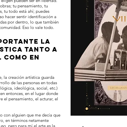
 eligen pueden ser en libertad.
obras; tu pensamiento, tu
s, tu todo está ahí; puedes
o hacer sentir identificación a
rdas por dentro, lo que también
omunidad. Eso lo vale todo.
MPORTANTE LA
STICA TANTO A
L COMO EN
la creación artística guarda
rrollo de las personas en todas
ológica, ideológica, social, etc.)
rten entonces, en el lugar donde
 el pensamiento, el acturar, el
so con alguien que me decía que
aro, en términos netamente
 uso, pero para mí el arte es la