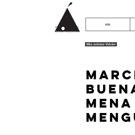
info
volcán proyecto
volcán ediciones
Más artistas Volcán
Marc
Buen
Mena
Meng