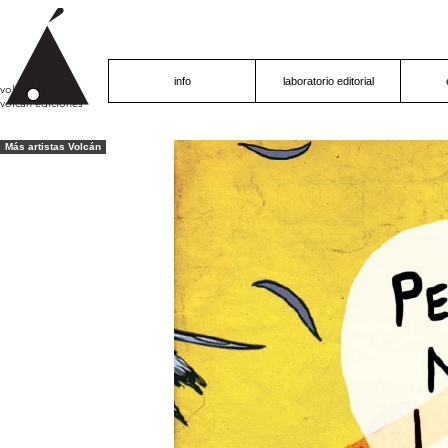
info
laboratorio editorial
volcán proyecto
volcán ediciones
Más artistas Volcán