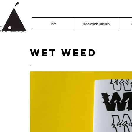
info
laboratorio editorial
volcán proyecto
volcán ediciones
Wet Weed
.